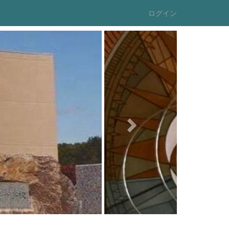
ログイン
n
e
x
t