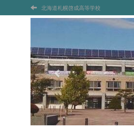
北海道札幌啓成高等学校
p
r
e
v
i
o
u
s