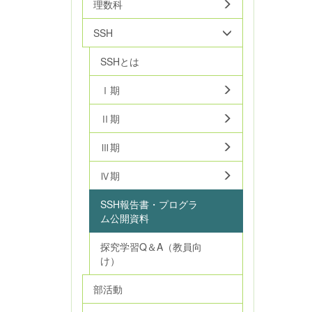
理数科
SSH
SSHとは
Ⅰ期
Ⅱ期
Ⅲ期
Ⅳ期
SSH報告書・プログラ
ム公開資料
探究学習Q＆A（教員向
け）
部活動