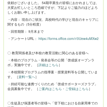
依頼がございました。 54期卒業生の皆様におかれましては、
大変お忙しいところ恐縮ですが、下記よりご協力のほどよろ
しくお願い申し上げます。
・内容： 現在のご状況、高校時代の学びと現在のキャリアに
関するもの（5分程度）
・回答期限： 9月末まで
・アンケートURL：
https://forms.office.com/r/0Uew4uMXw2
〇 教育関係者及び本校の教育活動に関心のある皆様へ
・本校のプログラム・発表会等の公開「啓成坂オープンラ
ボ」実施中です。 ［
詳細はこちら
］
・本校開発プログラムの指導案・授業資料等を公開していま
す。 ［
資料一覧へ
］
・持続可能な連携づくりのため「啓成サポーターズクラブ」
会員募集中です。 ［
ご案内はこちら
・
ご登録はこちら
］
〇生徒及び保護者等の皆様へ「登下校における自家用車での