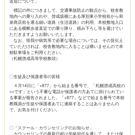
送迎について」
標記の件につきまして、交通事故防止の観点から、校舎敷
地内への乗り入れや、啓成坂横にある厚別東小学校前から和
泉商店前を通る細い道路（生活道路）の利用、本校敷地入口
にある横断歩道直近での乗り降り、積み下ろし等を避けてい
ただきますようお願いいたします。
なお、怪我や病気等で必要な場合については、その旨伝え
ていただければ、校舎敷地内に入ることは構いませんので本
校駐車場をご利用ください。
（札幌啓成高等学校教頭）
〇生徒及び保護者等の皆様
４月14日に「+877」から始まる番号で、「札幌啓成高校の
○○です」という不審な電話が保護者の方あてに掛けられてい
る事案が報告されました。「+877」などで始まる番号で本校
教職員が生徒や保護者あてに連絡することはありませんの
で、お気を付けください。
〇「スクール・カウンセリングのお知らせ」
カウンセリングの最新日程は学級担任を通して、または保