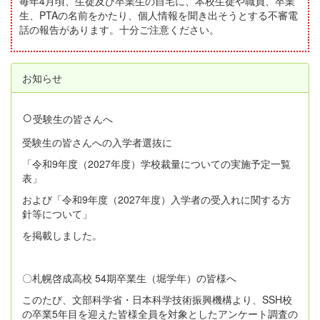
毎年4月頃、生徒及び卒業生の自宅に、本校生徒や職員、卒業
生、PTAの名前をかたり、個人情報を聞き出そうとする不審電
話の報告があります。十分ご注意ください。
お知らせ
○
受験生の皆さんへ
受験生の皆さんへの入学者選抜に
「令和9年度（2027年度）学校裁量についての実施予定一覧
表」
および「令和9年度（2027年度）入学者の受入れに関する方
針等について」
を掲載しました。
〇札幌啓成高校 54期卒業生（堀学年）の皆様へ
このたび、文部科学省・日本科学技術振興機構より、SSH校
の卒業5年目を迎えた皆様全員を対象としたアンケート調査の