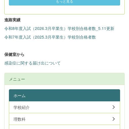
もっと見る
を発信していくことといたしました。 現
在、道内の多くの道立学校でも、教育活動に
関する情報発信を「note」に移行しておりま
す。 本校もこれに合わせて、保護者の皆さ
進路実績
まや地域の皆さまに、より親しみやすく本校
令和8年度入試（2026.3月卒業生）学校別合格者数_5.11更新
の取り組みをお伝えしてまいります。 進
路・入試・事務に関わる公式情報は、今まで
令和7年度入試（2025.3月卒業生）学校別合格者数
通りこちらのwebページにてお知らせいたし
ます。 今後とも、本校の教育活動へのご理
解とご支援をどうぞよろしくお願いいたしま
保健室から
す。 https://sapporokeisei-hs.note.jp/
感染症に関する届け出について
メニュー
ホーム
学校紹介
理数科