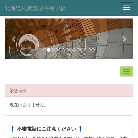
北海道札幌啓成高等学校
Toggl
p
n
r
e
e
x
v
t
i
o
u
s
緊急連絡
現在はありません。
不審電話にご注意ください